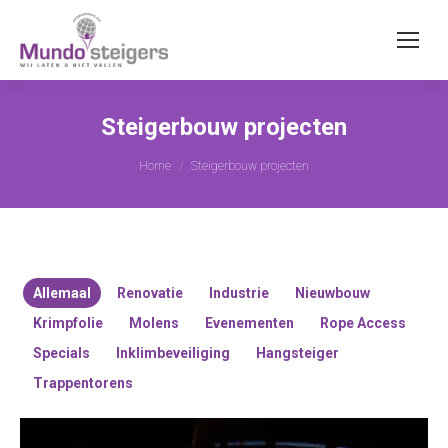
Steigerbouw projecten
Je bent hier:
Home
Steigerbouw projecten
Allemaal
Renovatie
Industrie
Nieuwbouw
Krimpfolie
Molens
Evenementen
Rope Access
Specials
Inklimbeveiliging
Hangsteiger
Trappentorens