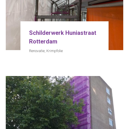
Schilderwerk Huniastraat
Rotterdam
Renovatie
,
Krimpfolie