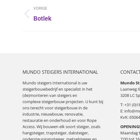
Album
VORIGE
navigatie
Botlek
Vorig
album:
MUNDO STEIGERS INTERNATIONAL
CONTACT
Mundo steigers International is uw
Mundo Ste
steigerbouwbedrijf
en specialist in het
Laanweg 6
(de)monteren van steigers en
3208 LC Sp
complexe
steigerbouw
projecten. U kunt bij
T:
+31 (0)1
ons terecht voor steigerbouw in de
E:
info@mu
industrie, nieuwbouw, renovatie,
KvK: 6506
restauratie en onderhoud en voor Rope
Access. Wij bouwen elk soort
steiger
, zoals
OPENINGS
hangsteiger
,
trapsteiger
, daksteiger,
Maandag to
ondersteuningssteiger, metselsteiger en
7:00 tot 16