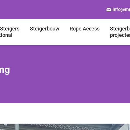
info@mu
Steigers
Steigerbouw
Rope Access
Steiger
tional
projecte
ing