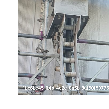
1bc6be45-fbfd-4e2e-8a5b-8af90f5077