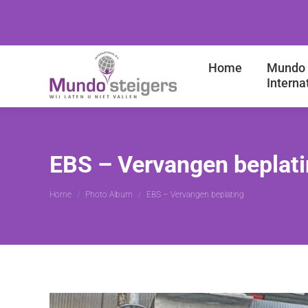
Home
Mundo 
Interna
EBS – Vervangen beplat
Je bent hier:
Home
Photo Album
EBS – Vervangen beplating