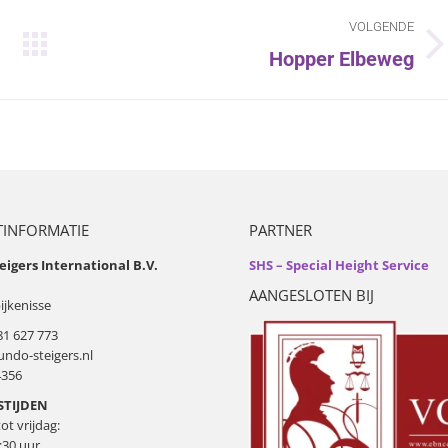
VOLGENDE
Hopper Elbeweg
Volgend
album:
INFORMATIE
PARTNER
igers International B.V.
SHS – Special Height Service
AANGESLOTEN BIJ
ijkenisse
81 627 773
ndo-steigers.nl
4356
TIJDEN
t vrijdag:
:30 uur