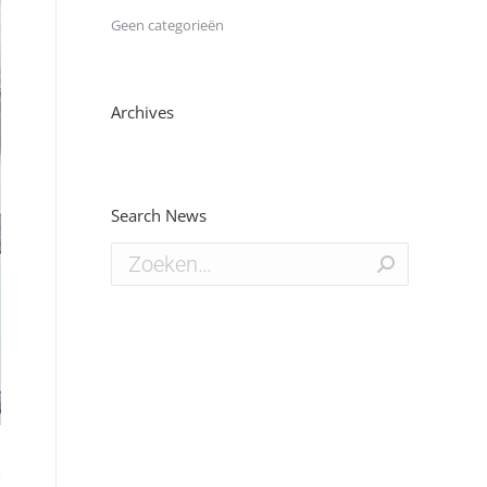
Geen categorieën
Archives
Search News
Zoeken:
4e580128-3d21-44dc-89ca-bd9a63e0a459