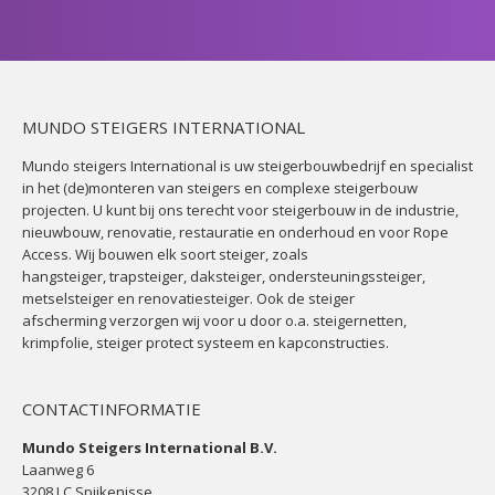
MUNDO STEIGERS INTERNATIONAL
Mundo steigers International is uw
steigerbouwbedrijf
en specialist
in het (de)monteren van steigers en complexe
steigerbouw
projecten. U kunt bij ons terecht voor steigerbouw in de industrie,
nieuwbouw, renovatie, restauratie en onderhoud en voor Rope
Access. Wij bouwen elk soort
steiger
, zoals
hangsteiger
,
trapsteiger
, daksteiger, ondersteuningssteiger,
metselsteiger en renovatiesteiger. Ook de
steiger
afscherming
verzorgen wij voor u door o.a.
steigernetten
,
krimpfolie,
steiger protect systeem
en kapconstructies.
CONTACTINFORMATIE
Mundo Steigers International B.V.
Laanweg 6
3208 LC Spijkenisse