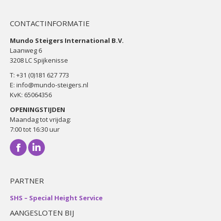
CONTACTINFORMATIE
Mundo Steigers International B.V.
Laanweg 6
3208 LC Spijkenisse
T:
+31 (0)181 627 773
E:
info@mundo-steigers.nl
KvK: 65064356
OPENINGSTIJDEN
Maandag tot vrijdag:
7:00 tot 16:30 uur
Facebook
Linkedin
PARTNER
SHS – Special Height Service
AANGESLOTEN BIJ