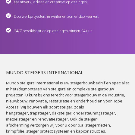
Maatwerk, advies en creatieve oplossingen;
Doorwerkprojecten: in winter en zomer doorwerken;
24/7 bereikbaar en oplossingen binnen 24 uur.
MUNDO STEIGERS INTERNATIONAL
Mundo steigers International is uw
steigerbouwbedrijf
en specialist
in het (de)monteren van steigers en complexe
steigerbouw
projecten. U kunt bij ons terecht voor steigerbouw in de industrie,
nieuwbouw, renovatie, restauratie en onderhoud en voor Rope
Access. Wij bouwen elk soort
steiger
, zoals
hangsteiger
,
trapsteiger
, daksteiger, ondersteuningssteiger,
metselsteiger en renovatiesteiger. Ook de
steiger
afscherming
verzorgen wij voor u door o.a.
steigernetten
,
krimpfolie,
steiger protect systeem
en kapconstructies.