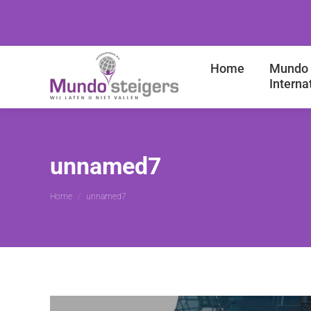
Home
Mundo 
Interna
unnamed7
Je bent hier:
Home
unnamed7