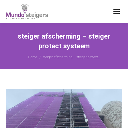
steiger afscherming – steiger
protect systeem
Je bent hier:
Home
steiger afscherming – steiger protect…