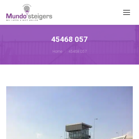
45468 057
Je bent hier:
Home
45468 057